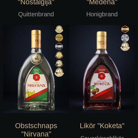
"Nostalgija"
"Medena"
Quittenbrand
Honigbrand
Obstschnaps
Likör "Koketa"
"Nirvana"