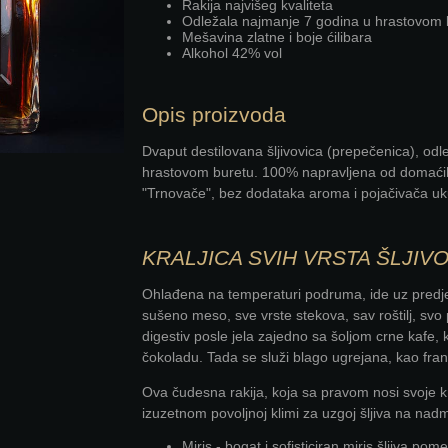
Rakija najvišeg kvaliteta
Odležala najmanje 7 godina u hrastovom 
Mešavina zlatne i boje ćilibara
Alkohol 42% vol
Opis proizvoda
Dvaput destilovana šljivovica (prepečenica), o
hrastovom buretu. 100% napravljena od domaćih s
"Trnovače", bez dodataka aroma i pojačivača uk
KRALJICA SVIH VRSTA ŠLJIV
Ohlađena na temperaturi podruma, ide uz predjel
sušeno meso, sve vrste stekova, sav roštilj, sv
digestiv posle jela zajedno sa šoljom crne kafe, 
čokoladu. Tada se služi blago ugrejana, kao fran
Ova čudesna rakija, koja sa pravom nosi svoje kra
izuzetnom povoljnoj klimi za uzgoj šljiva na nad
Miris - bogat i sofisticiran miris šljiva p