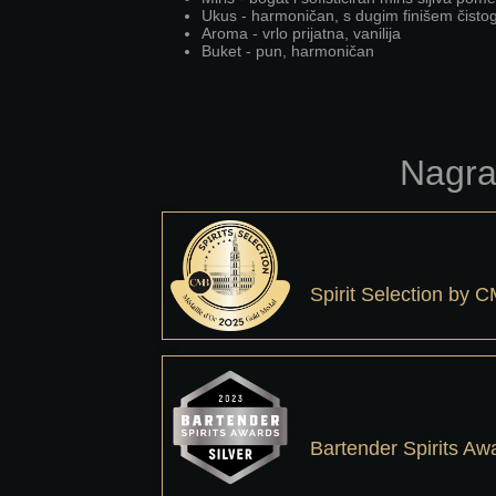
Ukus - harmoničan, s dugim finišem čisto
Aroma - vrlo prijatna, vanilija
Buket - pun, harmoničan
Spirit Selection by 
Bartender Spirits Aw