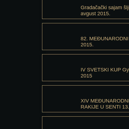
Gradačački sajam šlj
avgust 2015.
82. MEĐUNARODNI
2015.
IV SVETSKI KUP Gyul
2015
XIV MEĐUNARODNI
RAKIJE U SENTI 13.