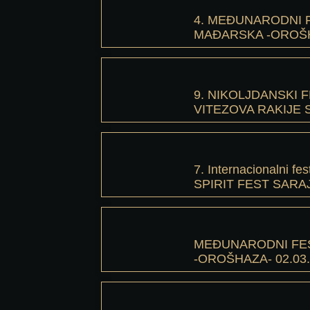
4. MEĐUNARODNI F
MAĐARSKA -OROŠHA
9. NIKOLJDANSKI F
VITEZOVA RAKIJE S
7. Internacionalni fes
SPIRIT FEST SARAJ
MEĐUNARODNI FES
-OROŠHAZA- 02.03.