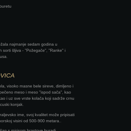
buretu
dležala najmanje sedam godina u
orti šljiva - "Požegače", "Ranke" i
usa.
OVICA
a, visoko masne bele sireve, dimljeno i
o pečeno meso i meso "ispod sača", kao
kao i uz sve vrste kolača koji sadrže crnu
cuski konjak.
ljevsko ime, svoj kvalitet može pripisati
morskoj visini od 500-900 metara..
omešan s mirisom hrastove buradi