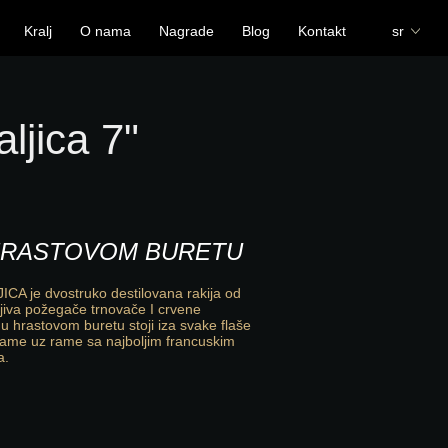
Kralj
O nama
Nagrade
Blog
Kontakt
sr
aljica 7"
 HRASTOVOM BURETU
ICA je dvostruko destilovana rakija od
šljiva požegače trnovače I crvene
 hrastovom buretu stoji iza svake flaše
i rame uz rame sa najboljim francuskim
a.