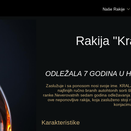
Naše Rakije
Rakija "Kr
ODLEŽALA 7 GODINA U
Zaslužuje i sa ponosom nosi svoje ime. KRALJ
najfinijih ručno branih autohtonih sorti 
ranke.Neverovatnih sedam godina odležavanja u
ove neponovljive rakija, koja zasluženo stoj
konjacim
Karakteristike